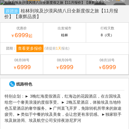
桂林到埃及沙漠风情八日全新度假之旅【11月报
跟团游
价】【康辉品质】
优惠价
出发城市
行程天数
6999
桂林
8（/天）
￥
起
查看更多报价
团期：
(请提前
1天
报名)
08月08号
08月09号
08月10号
6999
6999
6999
￥
￥
￥
线路特色
特别企划：► 3晚红海度假酒店，红海边的花园酒店，在古国埃及
给您一个奢美浪漫的度假享受。► 2晚五星酒店，体验埃及当地特
色五星酒店的奢华服务。►广州直飞开罗，免除转机所带来的旅途
疲劳。►类似于中餐的埃及美食，会让您更有亲切感。►独家联手
埃及旅游局、埃及航空公司安排夜游尼罗河