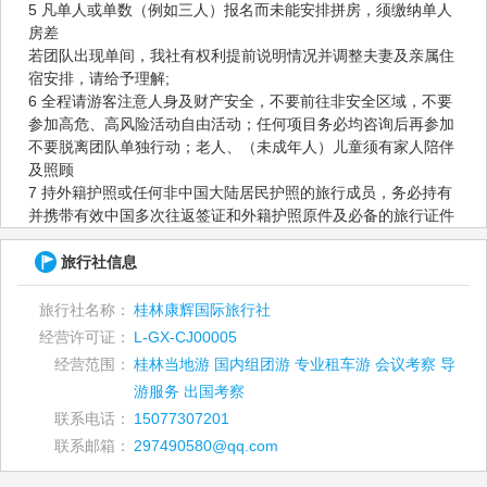
5 凡单人或单数（例如三人）报名而未能安排拼房，须缴纳单人
房差
若团队出现单间，我社有权利提前说明情况并调整夫妻及亲属住
宿安排，请给予理解;
6 全程请游客注意人身及财产安全，不要前往非安全区域，不要
参加高危、高风险活动自由活动；任何项目务必均咨询后再参加
不要脱离团队单独行动；老人、（未成年人）儿童须有家人陪伴
及照顾
7 持外籍护照或任何非中国大陆居民护照的旅行成员，务必持有
并携带有效中国多次往返签证和外籍护照原件及必备的旅行证件
旅行社信息
旅行社名称：
桂林康辉国际旅行社
经营许可证：
L-GX-CJ00005
经营范围：
桂林当地游 国内组团游 专业租车游 会议考察 导
游服务 出国考察
联系电话：
15077307201
联系邮箱：
297490580@qq.com