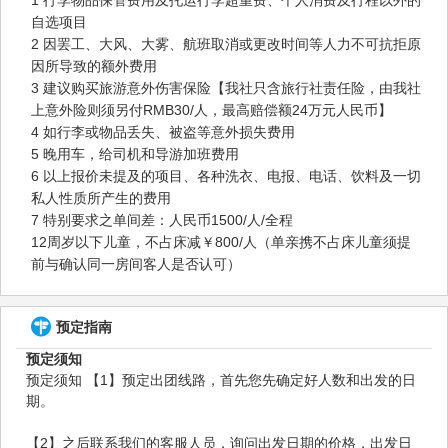
1 行李物品保管费用及托运行李超重费、个人消费及行程以外的
自选项目
2 因罢工、大风、大雾、航班取消或更改时间等人力不可抗拒原
因所导致的额外费用
3 建议购买旅游意外伤害保险【我社只含旅行社责任险，由我社
上意外险则须另付RMB30/人，最高赔偿额24万元人民币】
4 如行李或物品丢失、被盗等意外损失费用
5 晚用车，给司机和导游加班费用
6 以上报价未提及的项目、各种洗衣、电报、电话、饮料及一切
私人性质所产生的费用
7 特别要求之单间差：人民币1500/人/全程
12周岁以下儿童，不占床减￥800/人（单亲携不占床儿童须提
前与确认同一房间客人是否认可）
预定指南
预定须知
预定须知 【1】预定出团线路，首先您先确定好人数和出发的日
期。
【2】之后联系我们的客服人员，询问出发日期的价格，出发日