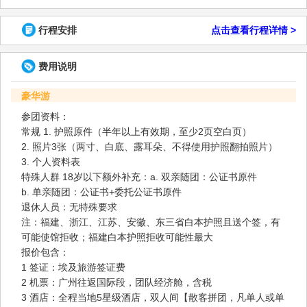
行程安排
点击查看行程详情 >
费用说明
豪华游
参团资料：
常规 1. 护照原件（半年以上有效期，至少2页空白页）
2. 照片3张（两寸、白底、露耳朵、不得使用护照翻拍照片）
3. 个人资料表
特殊人群 18岁以下额外补充：a. 双亲随团：公证书原件
b. 单亲随团：公证书+委托公证书原件
退休人员：无特殊要求
注：福建、浙江、江苏、安徽、东三省白本护照且送个签，有
可能使馆拒收；福建白本护照拒收可能性最大
报价包含：
1 签证：埃及旅游签证费
2 机票：广州往返国际段，团队经济舱，含税
3 酒店：全程当地5星级酒店，双人间【散客拼团，凡单人或单