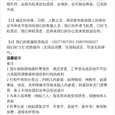
期不同，会因为机票折扣原因，会增加，也可能会降低。已实际
为准。
【3】确定好价格，日期，人数之后，请讲参加旅游团人的身份
证号和名字提供给我们的客服人员，我们先申请飞机票，订好飞
机票后，我们将联系您，您再来我们的办公室来签旅游合同。
【4】我们的客服联系电话：15077307201 15807830027
我们的“3无”优势接待（无强迫消费、无强制进店、导游无坏脾
气）
温馨提示
备注：
1 我社保留因地接旺季涨价、酒店变更、汇率变化或其他不可抗
力原因而调整最终报价和行程的权利
2 行程中有部分景点，列明入内参观，如博物馆、神殿等，如遇
事故、休息、关闭维修等导致未能入内参观，则退回有关门票费
用，客人不得在团归后争议投诉追讨
3 凡单人或单数（例如三人）报名而未能安排拼房，须缴纳单人
房差
4 旺季出发（例如遇复活节、开斋节、圣诞节、新年等）将有附
加费，请报名时查询。