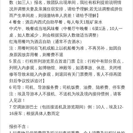
数（如三人）报名，致团队出现单间，我社有权利提前说明情
况并调整夫妻及亲属住宿安排，请给予理解;若无法调整或拼住
而产生单间差，则须缴纳单人房差！请给予理解】
4 餐食：酒店内西式自助早餐，每人每天1瓶矿泉水
中式午、晚餐或当地风味餐（中餐厅午晚餐：6菜1汤，10人一
桌，如人数减少，则会根据实际人数做适当调整）
红海用餐均为酒店自助（通常不含酒水）
注：用餐时间在飞机或船上以机船餐为准，不再另补，如因自
身原因放弃用餐，则餐费不退
5 景点：行程所列游览景点首道门票【注：行程中有部分景点，
列明入内参观，如博物馆、神殿等，如遇事故、休息、关闭维
修等导致未能入内参观，则退回有关门票费用，客人不得再团
归后争议投诉追讨】
6 司导：司机、导游服务费；司机饭费、油费、陆桥费、停车费
注：埃及导游本人不接机、不送机为埃及境内接待惯例，请客
人见谅！
7 空调旅游巴士（包括接送机及游览期间）例：10人，埃及12-
16座车；根据具体人数而定
报价不含：