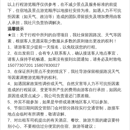
以上行程游览顺序仅供参考，在不减少景点及服务标准的前提
下，住宿地及景点游览顺序以地接社安排为准。如遇人力不可抗
拒因素（如天气、政治等）造成的团队滞留损失及增加费用由客
人承担，我社只负责协调解决。
温馨提示
★注：关于行程中所列的自理项目，我社保留因路况、天气等因
素，根据客人意愿采取少数服从多数的原则做出更改的权利！
1、请游客至少提前一天报名，以免耽误您的行程。
2、在出发前日，会有专人联系客人，确认接送客人地点事宜，
请客人保持手机畅通。如果没有接到出团通知，请务必及时致电
15077307201 15807830027
3、在保证所列景点不变的情况下，我社导游保留根据路况天气
等因素调整游览顺序的权利。
4、如遇国家政策性调价或天气、自然灾害等人力不可抗拒因素
造成的行程延误、变更等所产生的费用由游客自行承担，如因此
原因造成景点减少，我公司负责退还门票差额。
5、外宾不能参加，如果是华侨或港澳地区客人可以参加。
6、节假日期间因交管部门会对部分路段实行交通管制，故接车
地点会临时有所调整，敬请谅解。
7、对出租车司机提出的有关酒店、餐饮、旅游方面的建议要特
别小心。不要相信过分便宜的住宿、旅游等建议；