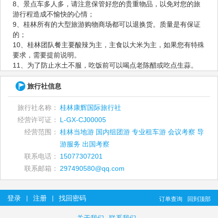
8、景点车多人多，请注意保管好您的贵重物品，以免对您的旅
游行程造成不愉快的心情；
9、桂林所有的大型旅游购物商场都可以退换货。质量是有保证
的；
10、桂林团队餐主要酸辣为主，主食以大米为主，如果您有特殊
要求，需要提前说明。
11、为了防止水土不服，吃饭前可以喝点老陈醋或吃点生蒜。
旅行社信息
旅行社名称：
桂林康辉国际旅行社
经营许可证：
L-GX-CJ00005
经营范围：
桂林当地游 国内组团游 专业租车游 会议考察 导
游服务 出国考察
联系电话：
15077307201
联系邮箱：
297490580@qq.com
登录
注册
找回密码
|
|
订单查询
回到顶部