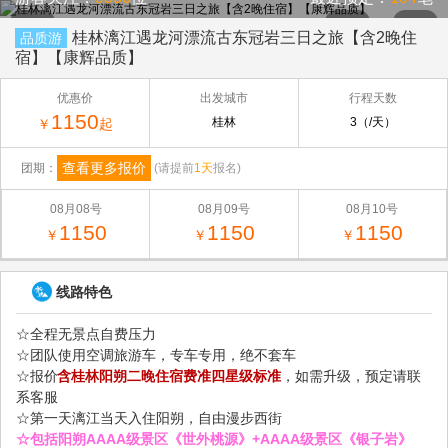
桂林漓江遇龙河漂流古东冠岩三日之旅【含2晚住
品质游
宿】【康辉品质】
优惠价
出发城市
行程天数
1150
桂林
3（/天）
￥
起
查看更多报价
团期：
(请提前
1天
报名)
08月08号
08月09号
08月10号
1150
1150
1150
￥
￥
￥
线路特色
☆全程无景点自费压力
☆团队使用空调旅游车，专车专用，绝不套车
☆报价
含桂林阳朔二晚住宿费准四星级标准
，如需升级，预定请联
系客服
☆第一天漓江当天入住阳朔，自由漫步西街
☆包括阳朔AAAA级景区《世外桃源》+AAAA级景区《银子岩》