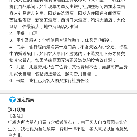
提供自然单间，如出现单男单女由旅行社调整标间内加床或由
客人补足房差包房。阳朔备选酒店：阳朔入住阳朔金阁酒店，
芭提雅酒店，新富安酒店，西街口大酒店，鸿润大酒店，天伦
酒店，怡景酒店，地中海酒店标准间；
2、用餐：自理
3、用车及服务：全程使用空调旅游车，优秀导游服务。
4、门票：含行程内景点第一道门票，不含景区内小交通。行程
中的赠送项目，如因客人原因不游览的，不退费用不做等价交
换其它景点。如因特殊原因无法正常游览的按协议价退；
5、儿童：儿童费用只含车位费，其他费用不含，如超高产生费
用家长自理！包括赠送景区，超高费用自理！。
6、保险：我社已为客人购买旅行社责任险
预定指南
预订须知
【备注】
行程内所含景点门票（含赠送景点），由于客人自身原因未能产
生的，我社视为自动放弃，费用一律不退；客人意见以当地意见
单为准。