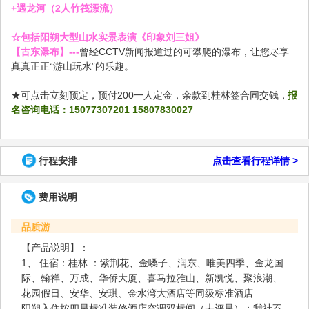
+遇龙河（2人竹筏漂流）
☆包括阳朔大型山水实景表演《印象刘三姐》
【古东瀑布】---
曾经CCTV新闻报道过的可攀爬的瀑布，让您尽享
真真正正“游山玩水”的乐趣。
★可点击立刻预定，预付200一人定金，余款到桂林签合同交钱，
报
名咨询电话：15077307201 15807830027
行程安排
点击查看行程详情 >
费用说明
品质游
【产品说明】：
1、 住宿：桂林 ：紫荆花、金嗓子、润东、唯美四季、金龙国
际、翰祥、万成、华侨大厦、喜马拉雅山、新凯悦、聚浪潮、
花园假日、安华、安琪、金水湾大酒店等同级标准酒店
阳朔入住按四星标准装修酒店空调双标间（未评星）；我社不