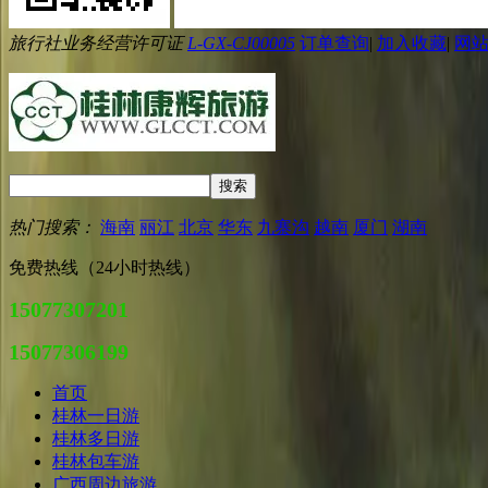
旅行社业务经营许可证
L-GX-CJ00005
订单查询
|
加入收藏
|
网
热门搜索：
海南
丽江
北京
华东
九寨沟
越南
厦门
湖南
免费热线（24小时热线）
15077307201
15077306199
首页
桂林一日游
桂林多日游
桂林包车游
广西周边旅游