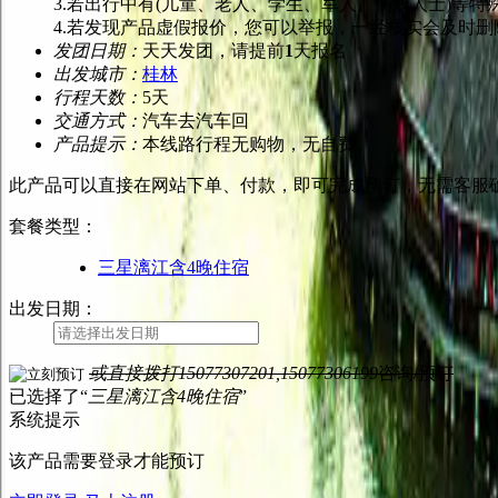
3.若出行中有(儿童、老人、学生、军人、伤残人士)等
4.若发现产品虚假报价，您可以举报，一经核实会及时删
发团日期：
天天发团，请提前
1
天报名
出发城市：
桂林
行程天数：
5天
交通方式：
汽车去汽车回
产品提示：
本线路行程无购物，无自费。
此产品可以直接在网站下单、付款，即可完成预订，无需客服
套餐类型
：
三星漓江含4晚住宿
出发日期：
或直接拨打
15077307201,15077306199
咨询/预订
已选择了“
三星漓江含4晚住宿
”
系统提示
该产品需要登录才能预订