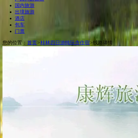
国内旅游
出境旅游
酒店
包车
门票
您的位置：
首页
>
桂林四日游纯玩含住宿
>
线路详情