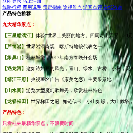
立即登录
马上注册
线路行程
费用说明
预定指南
途径景点
游客点评
在线咨询
产品特色推荐
九大精华景点：
【三星船漓江】
体验“世界上美丽的地方。四周奇山异景，20
【芦笛岩
】
世
界岩洞奇观，喀斯特地貌代表之一
【象鼻山】
桂林城徽，2017年南方春晚分会场
【遇龙河】
这如诗如画的风光，青山、绿水、古桥、小树，无
【靖江王府】
央视著名广告《康美之恋》主要采景地
【山水间】
游览大型魔幻歌舞秀，欣赏桂林特色
【龙脊梯田】
世界梯田之冠” 如链似带，小山如螺，大山似塔
产品特色：
只看桂林最精华景点，不浪费时间