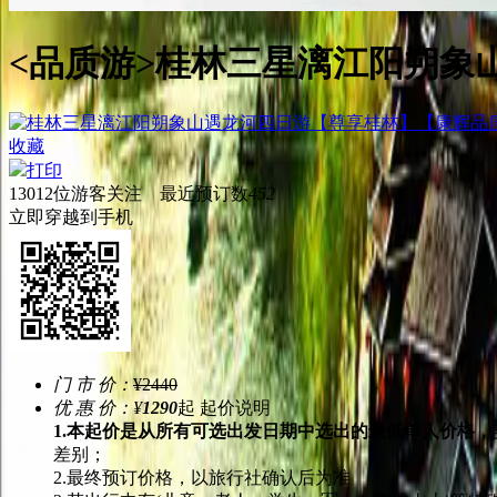
<品质游>
桂林三星漓江阳朔象
收藏
打印
13012
位游客关注 最近预订数
452
立即穿越到手机
门 市 价：
¥2440
优 惠 价：
¥
1290
起
起价说明
1.本起价是从所有可选出发日期中选出的最低单人价格，
差别；
2.最终预订价格，以旅行社确认后为准