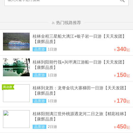
热门线路推荐
桂林全程三星船大漓江+银子岩一日游【天天发团】
【康辉品质】
340
品质游
1日游
￥
起
桂林到阳朔竹筏+兴坪漓江游船一日游【天天发团】
【康辉品质】
150
品质游
1日游
￥
起
桂林到龙胜：龙脊金坑大寨梯田一日游【天天发团】
【康辉品质】
170
品质游
1日游
￥
起
桂林阳朔漓江世外桃源遇龙河二日之旅【精彩桂林】
【康辉品质】
450
品质游
2日游
￥
起