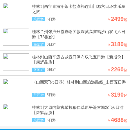
桂林到西宁青海湖茶卡盐湖祁连山门源六日环线乐享
之旅
2499
跟团游
6日游
￥
起
桂林兰州张掖丹霞嘉峪关敦煌莫高窟鸣沙山双飞六日
游【78报价】
3180
跟团游
6日游
￥
起
桂林到山西平遥古城壶口瀑布双飞五日游【新报价】
【康辉品质】
2260
跟团游
5日游
￥
起
〈山西双飞5日游〉桂林到山西旅游路线_山西五日游
3190
跟团游
5日游
￥
起
桂林到太原内蒙古希拉穆仁草原平遥古城双飞6日游
【康辉品质】
4688
跟团游
6日游
￥
起