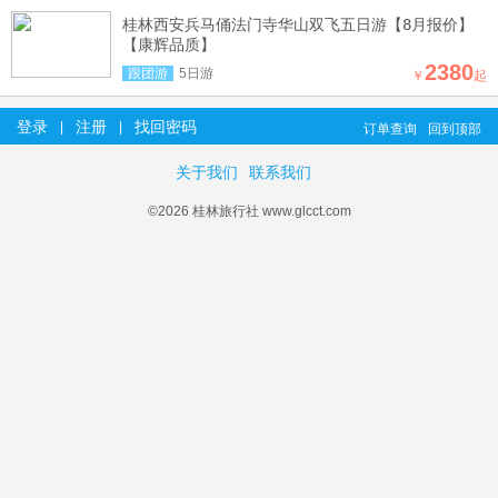
桂林西安兵马俑法门寺华山双飞五日游【8月报价】
【康辉品质】
2380
跟团游
5日游
￥
起
登录
注册
找回密码
|
|
订单查询
回到顶部
关于我们
联系我们
©2026 桂林旅行社 www.glcct.com