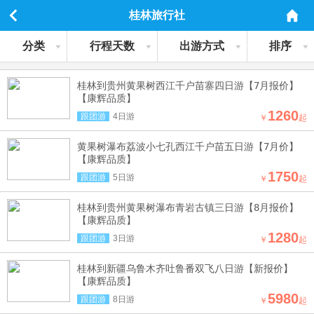
桂林旅行社
分类
行程天数
出游方式
排序
桂林到贵州黄果树西江千户苗寨四日游【7月报价】
【康辉品质】
1260
跟团游
4日游
￥
起
黄果树瀑布荔波小七孔西江千户苗五日游【7月价】
【康辉品质】
1750
跟团游
5日游
￥
起
桂林到贵州黄果树瀑布青岩古镇三日游【8月报价】
【康辉品质】
1280
跟团游
3日游
￥
起
桂林到新疆乌鲁木齐吐鲁番双飞八日游【新报价】
【康辉品质】
5980
跟团游
8日游
￥
起