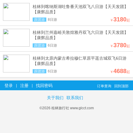
桂林到喀纳斯湖吐鲁番天池双飞八日游【天天发团】
【康辉品质】
3180
跟团游
8日游
￥
起
桂林到兰州嘉峪关敦煌雅丹双飞六日游【天天发团】
【康辉品质】
3780
跟团游
6日游
￥
起
桂林到太原内蒙古希拉穆仁草原平遥古城双飞6日游
【康辉品质】
4688
跟团游
6日游
￥
起
登录
注册
找回密码
|
|
订单查询
回到顶部
关于我们
联系我们
©2026 桂林旅行社 www.glcct.com