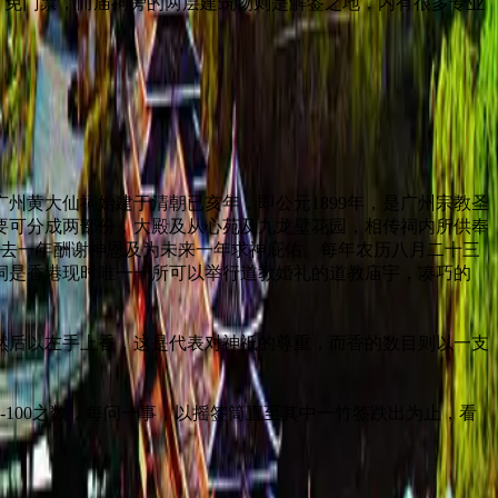
免门票，而庙祠旁的两层建筑物则是解签之地，内有很多专业
州黄大仙祠始建于清朝已亥年，即公元1899年，是广州宗教圣
主要可分成两部份，大殿及从心苑及九龙壁花园，相传祠内所供奉
过去一年酬谢神恩及为未来一年求神庇佑。每年农历八月二十三
祠是香港现时唯一一所可以举行道教婚礼的道教庙宇，凑巧的
然后以左手上香，这是代表对神祇的尊重，而香的数目则以一支
100之数，每问一事，以摇签筒直至其中一竹签跌出为止，看