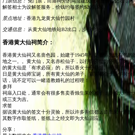
门票信息：
免门票，而庙祠旁的两层建筑物则是解签之地，内有
解签相士为设解签服务，价钱约每签约$20至$30。
景点地址：
香港九龙黄大仙竹园村
交通信息：
从黄大仙地铁站B2出口，步行约3分钟
香港黄大仙祠简介：
香港黄大仙祠又名啬色园，始建于1945年，是香港九龙有名
地之一。。黄大仙，又名赤松仙子，以行医济世为怀而广为人知
的黄大仙是「有求必应」的，所以香火十分鼎盛。 节庆 在每
日是黄大仙师宝诞，所有黄大仙的弟子、嘉宾都会于正午时份
话，说不定可以一睹道教婚礼的过程哩！
参拜
祠庙入口处，通常会有很多售卖香烛生果的摊子，香烛大约十
或三支为吉。
求签
据说黄大仙的签文十分灵验，所以许多善信都远道而来一求指点
其数字作取签纸，签纸上之经文即为大仙回应。
分享：