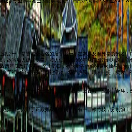
很多专业解签相士为设解签服务，价钱约每签约$20至$30。&#
的胜迹之一，是香港最著名的庙宇之一，在本港及海外享负盛名。广
，故得后人建祠供奉。黄大仙祠在1966年从广州迁到九龙，
年农历年底及正月初一至十五日，有大量善信前往黄大仙祠，为
聚集于祠内的主殿参与祭祀活动，场面热闹。顺带一提，黄大仙
元一扎，生果售十多元数个，价钱相宜。上香时，应双手合拜，
迷津。游人可于正殿旁取得签筒，内有一百根竹枝，分别编上1-