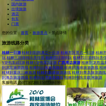
国内旅游
出境旅游
酒店
包车
门票
您的位置：
首页
>
旅游景点
> 景点详情
旅游线路分类
桂林一日游
桂林到阳朔漓江一日游
桂林市区景点一日游
桂林
玩
桂林三日游纯玩含住宿
桂林四日游纯玩
桂林四日游纯玩含
VIP包车4日游
桂林VIP包车5日游
广西周边旅游
桂林到龙胜温
到北京旅游路线
桂林到云南旅游路线
桂林到海南旅游路线
桂
桂林到重庆三峡旅游
桂林到新疆旅游路线
桂林到青岛旅游路线
到海岛旅游路线
桂林到台湾旅游路线
桂林到中东非欧洲旅游
客服电话
15077307201
15077306199