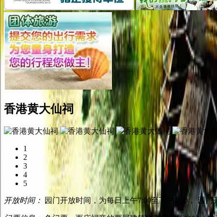
香港黄大仙祠
1
2
3
4
5
开放时间：
园门开放时间，为每日上午7:00至下午5:30，
园门开