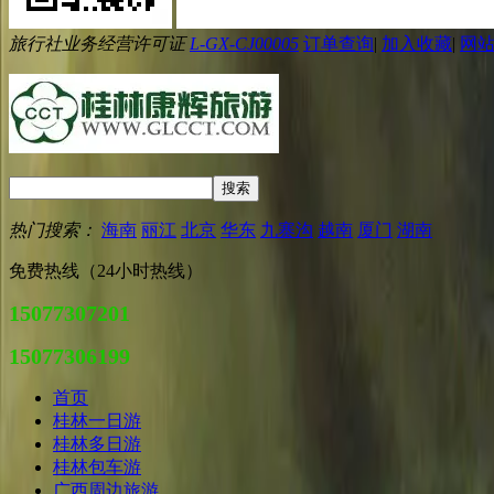
旅行社业务经营许可证
L-GX-CJ00005
订单查询
|
加入收藏
|
网
热门搜索：
海南
丽江
北京
华东
九寨沟
越南
厦门
湖南
免费热线（24小时热线）
15077307201
15077306199
首页
桂林一日游
桂林多日游
桂林包车游
广西周边旅游